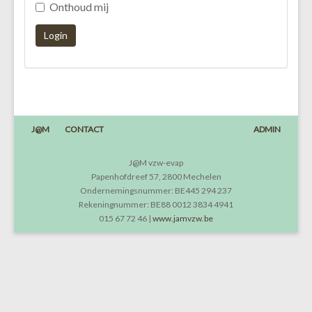
Onthoud mij
Login
J@M
CONTACT
ADMIN
J@M vzw-evap
Papenhofdreef 57, 2800 Mechelen
Ondernemingsnummer: BE445 294 237
Rekeningnummer: BE88 0012 3834 4941
015 67 72 46 |
www.jamvzw.be